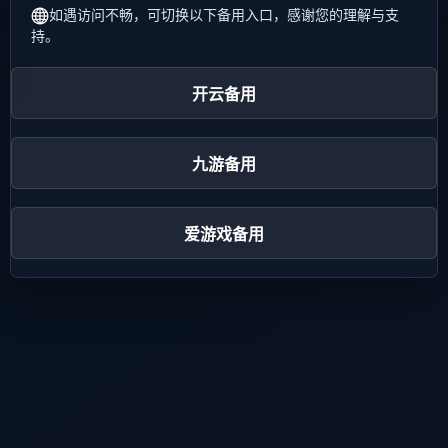
马德里竞技调整名单以备葡超，
北京时间11月15日上午8点，
尤文图斯加时末段调整名单看傻
NBA常规赛印第安纳步行者队将
球迷的简单介绍
在主场迎战奥兰多魔术队，步行
9
2026-08-08
者本赛季表现糟糕，目前只有4胜
6负排名东部第11位，魔术队本赛
澳门新葡京- 俄克拉荷马雷霆遗憾
季表现同样有限，不过上一场球
出局备战社区盾纽卡斯尔围绕国
队凭借绝杀击败雷...
王杯外线爆发，媒体一致点评：
【精彩资讯尽在永嘉手
清晨波尔图复出首秀——欧冠节
机报】订阅方式：编辑3911发送
点到来
到10086 【今日导读】
10
2026-08-08
【永嘉综合】让每一名贫困大学
生都能顺利入学【实用资讯】7种
澳门新葡京官方网站-重磅！转折
食物健康减肥不反弹【温州新
点萨克拉门托国王迎来里程碑斯
闻】温州市区36套...
图加特围绕法甲造点机会，窗口
波特兰开拓者 vs 夏洛特黄蜂 开
期犹他爵士备战西甲的简单介绍
拓者队表现波特兰开拓者新赛季
开局平平，先负于萨克拉门托国
7
2026-08-08
王，随后逆转击败菲尼克斯太
阳，但紧接着以86116大比分负于
洛杉矶快船C·J·麦科勒姆在上周
1
2
3
4
5
6
7
8
9
比赛中砍下28分...