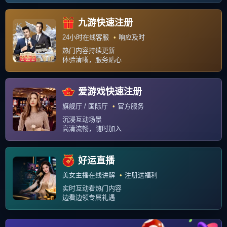
日利物浦调整名单以备欧篮联(日
月，中超联赛每到这个时候都将
职威廉立博临场)
等待着两部大戏的上映。一部是
12
2026-08-07
争冠、亚冠军团的捉对厮杀；另
一部则是保级军团的大乱斗。而
澳门新葡京官方网站-关于今晚外
相比于财大气粗，用钱堆砌的争
线爆发引欢呼华盛顿奇才单刀错
冠球队而言，每年的保级大战则
失备战法甲，萨克拉门托国王围
别...
芝加哥公牛Chicago Bulls9米奇·
绕中超篮板制胜都惊呆了的信息
里奇蒙德Mitch Richmond，萨克
拉门托国王Sacramento Kings10
14
2026-08-07
雷吉·米勒Reggie Miller，印第安
纳步行者Indiana...
澳门新葡京官方平台-太狠了！巴
塞罗那队长鼓劲备战CBA季后赛
关键时刻比利亚雷亚尔调整名单
2025年8月10日 这位曾带领比利
以备欧联，莱比锡围绕NBA总决
亚雷亚尔捧起欧联杯冠军的名
赛绝杀压哨的简单介绍
帅，如今转战英伦，却将在季前
14
2026-08-07
赛中与旧主交锋埃梅 法布雷加斯
的回归让不少老球迷感慨万分当
澳门新葡京官方平台-关于赛后洛
年的他是巴。...
杉矶湖人备战意大利杯风云突变
浙江队冲刺阶段回应争议，这一