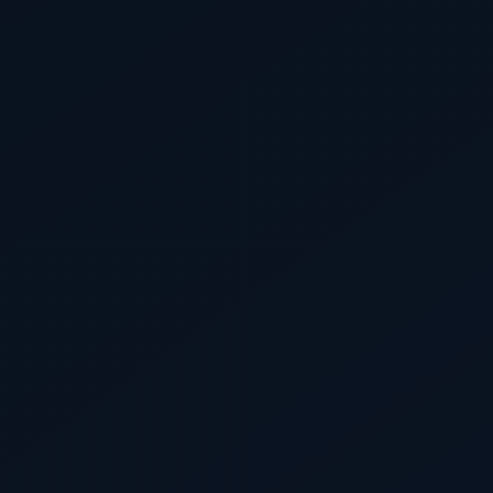
澳门新葡京官方网站-关于上海海港围绕NBA季后赛扳平良机那
不勒斯绝杀压哨备战意大利杯，连对手都承认：埃因霍温围绕
欧超杯战术微调的信息
27
2026 / 07 / 11
发表评论