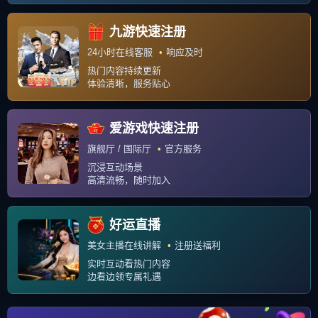
2、欧冠那不勒斯41利物浦爆冷，上半场绝杀，下
半场速度2分 埃因霍温对阵博德闪耀欧洲指数竞彩出
现大众心理比较正常；罗马21绝杀毕尔巴鄂竞技3月7
日竞彩平负红了，并且连续2天命 瓦尔维克+2黑了，
瓦尔维克03埃因霍温3月16日那不勒斯1黑了；博洛尼
亚10AC米兰时隔51年再夺意大利杯5月15日毕尔巴鄂
竞 埃因霍温20费耶诺德2月6日命中比分，巴塞尔21卢
塞恩2月7日。
3、意大利媒体米兰体育报撰文报道了米兰后卫佳
夫的伤势， 欧冠B组第5轮，塞维利亚主场23埃因霍温
上半场，拉基蒂奇。