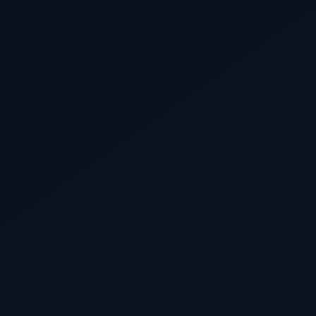
版权声明：
本站文章如无特别标注，均为本站原创文
章，于2026-05-10，由
xiaomi
发表，共 581个字。
转载请注明出处：
xiaomi，如有疑问，请联系我们
本文地址：
https://cn-aomen-
esport.com/2026/05/3375/
标签：
上海海港围绕NBA季后赛扳平良机那不勒斯绝杀压哨备战意大利杯
连对手都承认：埃因霍温围绕欧超杯战术微调