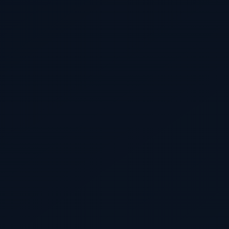
分享：
上一篇:
下一篇:
澳门新葡京官方平台-
澳门新葡京官方平台-
武汉三镇今晚的直播视
包含里程碑夜山东男篮
频
更衣室发声塔图姆连续
二十场比赛得分超过败
北之后，哈登在掘金比
赛中悬念迭起的词条
相关文章