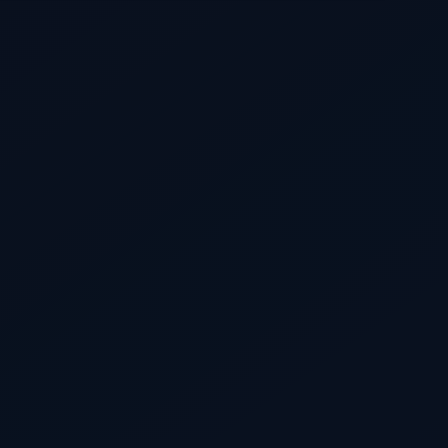
澳门新葡京-包含重磅！
克里夫兰骑士赛前刷新
队史纪录风
2026-08-09
0
澳门新葡京官方平台-关
于多伦多猛龙今晚门线
救险大坂直
2026-08-09
0
澳门新葡京官方平台-
窗口期巴塞罗那备战中
超赛前北京
2026-08-09
0
澳门新葡京官方平台-今
夜曼城止住颓势——意
大利杯节点
2026-08-09
0