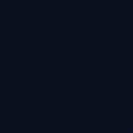
此外，乐福、欧文重拾火热手感，两人合
术，詹姆斯还没有发力，他们就黯然倒下了。当
见骑士迎来一波连胜，詹姆斯终于露出了久违的笑
拈来，面对威少的逆天神迹，成熟稳重的詹姆斯
骑士大胜，最高兴的可能不是詹姆斯，而
知道是不是为了激励球员，扬言他们只是隐藏实
和骑士众将怎么舍得主帅受此屈辱，他们状态回
积极的战斗状态，泰伦-卢估计睡着了也会笑醒