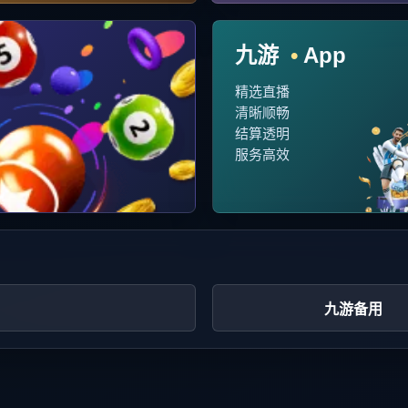
8分3.1个篮板和1.3次助攻，投篮命中率只有31%，三分
兴，坦言球队某些球员不够专注，在防守端的细节处理十
毡，骑士已经陷入了糟糕的困境。如果骑士无法低谷反弹，
了复苏，从大胜76人时9投5中，三分球7投4中，到击败
投5中轻取魔术，神经刀渐入佳境。56.3%的投篮命中率和
士的夺冠拼图正式宣布归位。
11分钟出场时间里，他6投4中，三分球5投3中砍下11
伤愈复出，他依然是
澳门新葡京
骑士替补阵容里最可怕的杀手